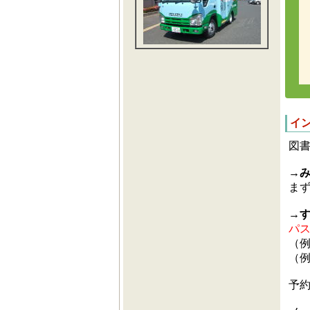
イ
図
→
ま
→
パ
（例
（例
予